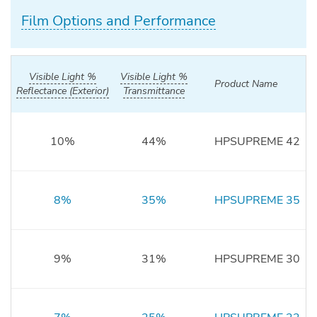
Film Options and Performance
et Light
% Visible Light
% Visible Light
Product Name
Reflectance (Exterior)
Transmittance
10%
44%
HPSUPREME 42
8%
35%
HPSUPREME 35
9%
31%
HPSUPREME 30