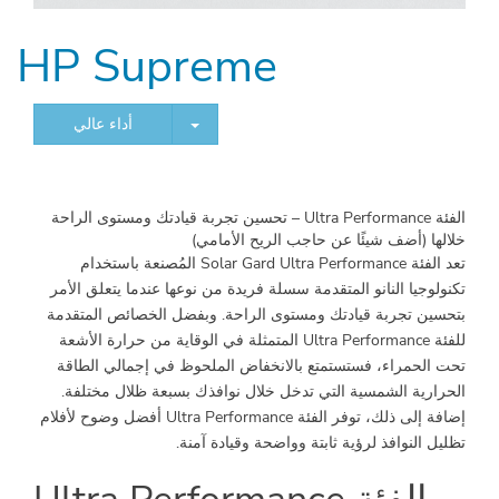
HP Supreme
TOGGLE DROPDOWN
أداء عالي
الفئة
Ultra Performance –
تحسين
تجربة
قيادتك
ومستوى
الراحة
خلالها
(
أضف
شيئًا
عن
حاجب
الريح
الأمامي
)
تعد الفئة Solar Gard Ultra Performance المُصنعة باستخدام
تكنولوجيا النانو المتقدمة سسلة فريدة من نوعها عندما يتعلق الأمر
بتحسين تجربة قيادتك ومستوى الراحة. وبفضل الخصائص المتقدمة
للفئة Ultra Performance المتمثلة في الوقاية من حرارة الأشعة
تحت الحمراء، فستستمتع بالانخفاض الملحوظ في إجمالي الطاقة
الحرارية الشمسية التي تدخل خلال نوافذك بسبعة ظلال مختلفة.
إضافة إلى ذلك، توفر الفئة Ultra Performance أفضل وضوح لأفلام
تظليل النوافذ لرؤية ثابتة وواضحة وقيادة آمنة.