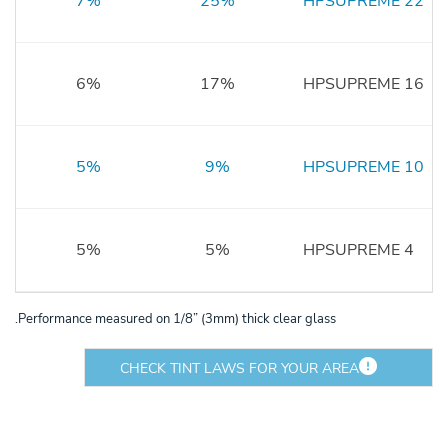
7%
25%
HPSUPREME 22
6%
17%
HPSUPREME 16
5%
9%
HPSUPREME 10
5%
5%
HPSUPREME 4
Performance measured on 1/8” (3mm) thick clear glass.
CHECK TINT LAWS FOR YOUR AREA