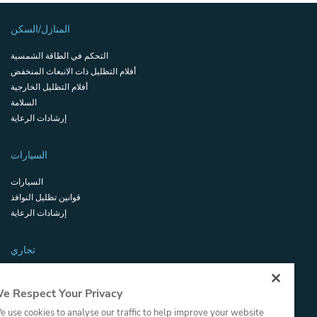
المنازل/السكن
التحكم في الطاقة الشمسية
أفلام التظليل ذات الانبعاث المنخفض
أفلام التظليل الخارجية
السلامة
إرشادات الرعاية
السيارات
السيارات
قوانين تظليل النوافذ
إرشادات الرعاية
تجاري
الموارد التجارية
e Respect Your Privacy
شهادات السلامة والأمان
مسرد المصطلحات
 use cookies to analyse our traffic to help improve your website