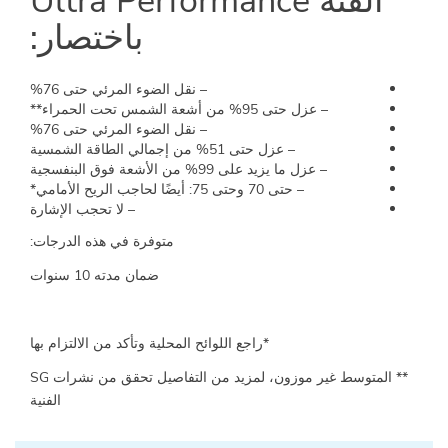
الفئة
Ultra Performance
باختصار
:
– نقل الضوء المرئي حتى 76%
– عزل حتى 95% من أشعة الشمس تحت الحمراء**
– نقل الضوء المرئي حتى 76%
– عزل حتى 51% من إجمالي الطاقة الشمسية
– عزل ما يزيد على 99% من الأشعة فوق البنفسجية
– حتى 70 وحتى 75: أيضًا لحاجب الريح الأمامي*
– لا تحجب الإشارة
متوفرة
في
هذه
الدرجات
:
ضمان
مدته
10
سنوات
*
راجع
اللوائح
المحلية
وتأكد
من
الالتزام
بها
**
المتوسط
غير
موزون،
لمزيد
من
التفاصيل
تحقق
من
نشرات
SG
الفنية