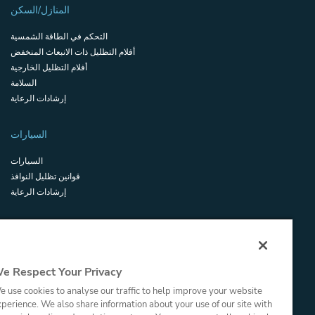
المنازل/السكن
التحكم في الطاقة الشمسية
أفلام التظليل ذات الانبعاث المنخفض
أفلام التظليل الخارجية
السلامة
إرشادات الرعاية
السيارات
السيارات
قوانين تظليل النوافذ
إرشادات الرعاية
تجاري
الموارد التجارية
e Respect Your Privacy
شهادات السلامة والأمان
مسرد المصطلحات
 use cookies to analyse our traffic to help improve your website
بوابة الوكلاء
perience. We also share information about your use of our site with