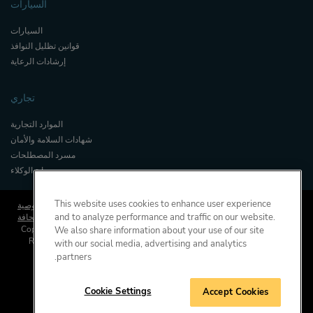
السيارات
السيارات
قوانين تظليل النوافذ
إرشادات الرعاية
تجاري
الموارد التجارية
شهادات السلامة والأمان
مسرد المصطلحات
بوابة الوكلاء
This website uses cookies to enhance user experience
الأحكام والشروط
اتفاقية ملفات تعريف الارتباط
سياسة الخصوصية
and to analyze performance and traffic on our website.
الصحافة
© Copyright, Saint-Gobain Performance Plastics Corporation. All Rights
We also share information about your use of our site
Reserved. Solar Gard is a division of Saint-Gobain High Performance
with our social media, advertising and analytics
Solutions.
partners.
Cookie Settings
Accept Cookies