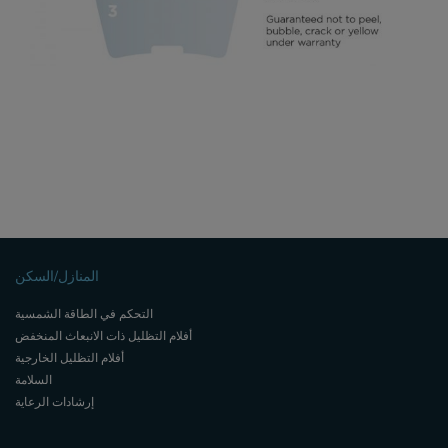
المنازل/السكن
التحكم في الطاقة الشمسية
أفلام التظليل ذات الانبعاث المنخفض
أفلام التظليل الخارجية
السلامة
إرشادات الرعاية