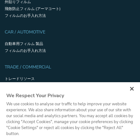
外貼りフィルム
飛散防止フィルム (アーマコート)
フィルムのお手入れ方法
CAR / AUTOMOTIVE
自動車用フィルム 製品
フィルムのお手入れ方法
TRADE / COMMERCIAL
トレードリソース
省エネ と 持続可能性
飛散防止性能試験
We Respect Your Privacy
用語集
We use cookies to analyse our traffic to help improve your website
Filmhandler Tools
experience. We also share information about your use of our site with
Dealer Portal
our social media and analytics partners. You may accept all cookies by
clicking "Accept Cookies", manage your cookie preferences by clicking
"Cookie Settings" or reject all cookies by clicking the "Reject All"
プライバシーポリシー
プレス
button.
© Copyright, Saint-Gobain Performance Plastics Corporation. All Rights