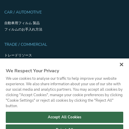
CAR / AUTOMOTIVE
自動車用フィルム 製品
フィルムのお手入れ方法
TRADE / COMMERCIAL
トレードリソース
省エネ と 持続可能性
飛散防止性能試験
We Respect Your Privacy
用語集
We use cookies to analyse our traffic to help improve your website
Filmhandler Tools
experience. We also share information about your use of our site with
Dealer Portal
our social media and analytics partners. You may accept all cookies by
clicking "Accept Cookies", manage your cookie preferences by clicking
"Cookie Settings" or reject all cookies by clicking the "Reject All"
プライバシーポリシー
プレス
button.
© Copyright, Saint-Gobain Performance Plastics Corporation. All Rights
Reserved. Solar Gard is a division of Saint-Gobain High Performance
Accept All Cookies
Solutions.