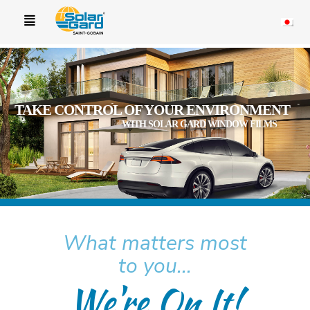
TAKE CONTROL OF YOUR ENVIRONMENT
WITH SOLAR GARD WINDOW FILMS
What matters most
to you...
We're On It!