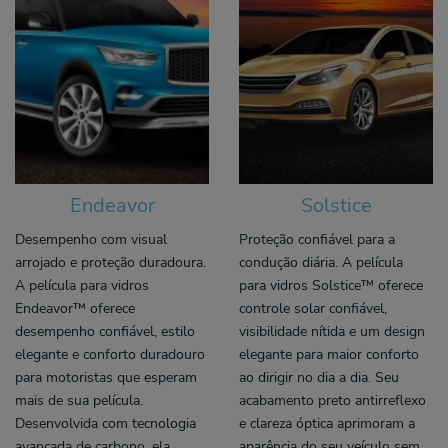
Endeavor
Solstice
Desempenho com visual
Proteção confiável para a
arrojado e proteção duradoura.
condução diária. A película
A película para vidros
para vidros Solstice™ oferece
Endeavor™ oferece
controle solar confiável,
desempenho confiável, estilo
visibilidade nítida e um design
elegante e conforto duradouro
elegante para maior conforto
para motoristas que esperam
ao dirigir no dia a dia. Seu
mais de sua película.
acabamento preto antirreflexo
Desenvolvida com tecnologia
e clareza óptica aprimoram a
avançada de carbono, ela
aparência do seu veículo sem