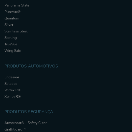
Panorama Slate
PureVue®
Quantum
Silver
Stainless Steel
Sterling
TrueVue
Wing Safe
PRODUTOS AUTOMOTIVOS
Endeavor
Solstice
VortexIR®
XenithIR®
PRODUTOS SEGURANÇA
Armorcoat® – Safety Clear
Graffitigard™