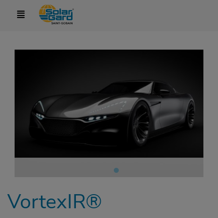
VortexIR®