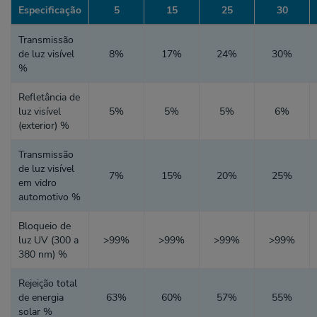
Especificação
5
15
25
30
Transmissão
de luz visível
8%
17%
24%
30%
%
Refletância de
luz visível
5%
5%
5%
6%
(exterior) %
Transmissão
de luz visível
7%
15%
20%
25%
em vidro
automotivo %
Bloqueio de
luz UV (300 a
>99%
>99%
>99%
>99%
380 nm) %
Rejeição total
de energia
63%
60%
57%
55%
solar %