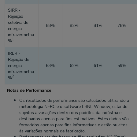
SIRR -
Rejeição
seletiva de
88%
82%
81%
78%
energia
infravermelha
1
%
IRER -
Rejeição de
energia
63%
62%
61%
59%
infravermelha
2
%
Notas de Performance
Os resultados de performance são calculados utilizando a
metodologia NFRC e o software LBNL Window, estando
sujeitos a variações dentro dos padrões da indústria e
destinados apenas para fins estimativos. Estes dados são
fornecidos apenas para fins informativos e estão sujeitos
às variações normais de fabricação.
Performance results based on film applied to ¼” (6mm)