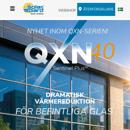
ÅTERFÖRSÄLJARE
WEBSHOP
A
B
NYHET INOM QXN-SERIEN!
40
DRAMATISK
VÄRMEREDUKTION
FÖR BEFINTLIGA GLAS