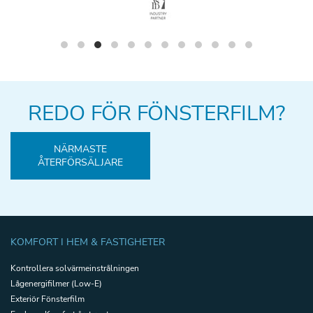
REDO FÖR FÖNSTERFILM?
NÄRMASTE
ÅTERFÖRSÄLJARE
KOMFORT I HEM & FASTIGHETER
Kontrollera solvärmeinstrålningen
Lågenergifilmer (Low-E)
Exteriör Fönsterfilm