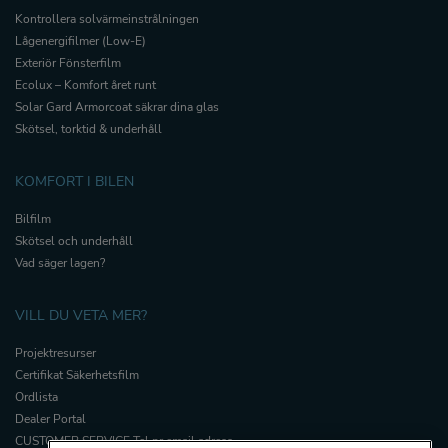
Kontrollera solvärmeinstrålningen
Lågenergifilmer (Low-E)
Exteriör Fönsterfilm
Ecolux – Komfort året runt
Solar Gard Armorcoat säkrar dina glas
Skötsel, torktid & underhåll
KOMFORT I BILEN
Bilfilm
Skötsel och underhåll
Vad säger lagen?
VILL DU VETA MER?
Projektresurser
Certifikat Säkerhetsfilm
Ordlista
Dealer Portal
CUSTOMER SERVICE Tel nr email adress