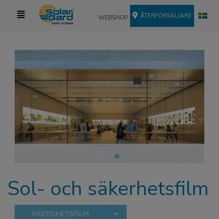
ÅTERFÖRSÄLJARE
WEBSHOP
Sol- och säkerhetsfilm
TOGGLE DROPDOWN
FASTIGHETSFILM