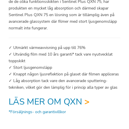
de de olika funktionsskikten i Sentinel Plus QXN 75, har
produkten en mycket låg absorption och därmed skapar
Sentinel Plus QXN 75 en lösning som är tillämplig även på
avancerade glassystem där filmer med stort ljusgenomsläpp
normalt inte fungerar.
✓ Utmärkt värmeavvisning på upp till 76%
✓ Utvändig film med 10 års garanti* tack vare nyutvecklat
toppskikt
✓ Stort ljusgenomsläpp
✓ Knappt någon ljusreflektion på glaset där filmen appliceras
✓ Låg absorption tack vare den avancerade sputtering-
tekniken, vilket gör den lämplig för i princip alla typer av glas
LÄS MER OM QXN
>
*Försäljnings- och garantivillkor