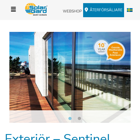
ÅTERFÖRSÄLJARE
WEBSHOP
Exteriör – Sentinel