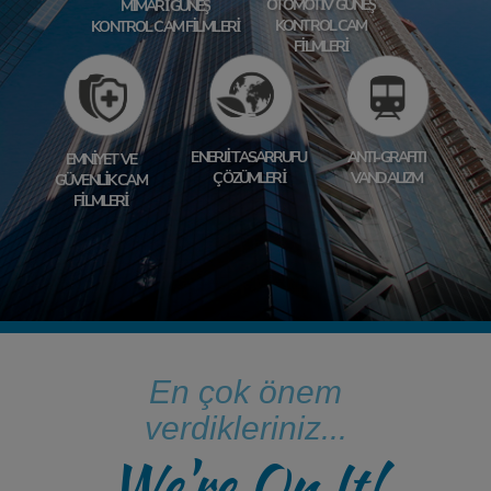
OTOMOTİV GÜNEŞ
MİMARİ GÜNEŞ
KONTROL CAM
KONTROL CAM FİLMLERİ
FİLMLERİ
ENERJİ TASARRUFU
ANTI-GRAFITI
EMNİYET VE
ÇÖZÜMLERİ
VANDALIZM
GÜVENLİK CAM
FİLMLERİ
En çok önem
verdikleriniz...
We're On It!