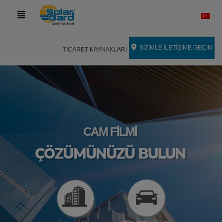
BİZİMLE İLETİŞİME GEÇİN
TICARET KAYNAKLARI
CAM FİLMİ
ÇÖZÜMÜNÜZÜ BULUN