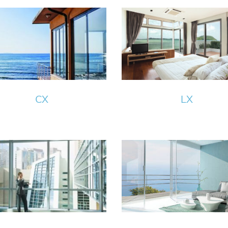
CX
LX