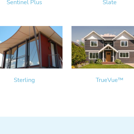
Sentinel Plus
Slate
Sterling
TrueVue™