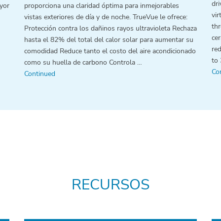
dr
yor
proporciona una claridad óptima para inmejorables
vir
vistas exteriores de día y de noche. TrueVue le ofrece:
th
Protección contra los dañinos rayos ultravioleta Rechaza
cer
hasta el 82% del total del calor solar para aumentar su
red
comodidad Reduce tanto el costo del aire acondicionado
to 
como su huella de carbono Controla …
Co
Continued
RECURSOS