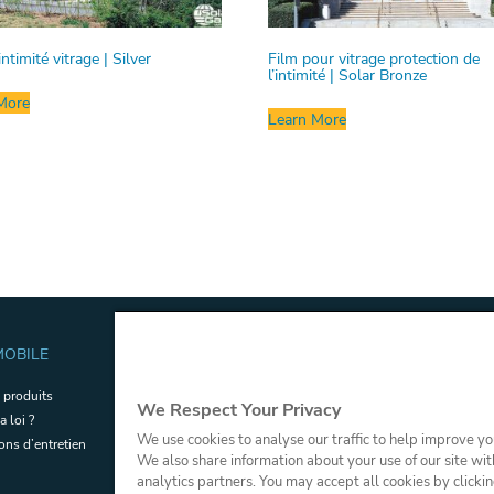
intimité vitrage | Silver
Film pour vitrage protection de
l’intimité | Solar Bronze
More
Learn More
OBILE
DOCUMENTATION TECHNIQUE 
COMMERCIALE
 produits
We Respect Your Privacy
Ressources pour la vente
a loi ?
We use cookies to analyse our traffic to help improve y
Certifications de sécurité
ions d’entretien
We also share information about your use of our site wit
Glossaire
analytics partners. You may accept all cookies by clicki
Portail applicateurs