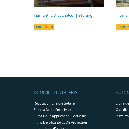
Film anti UV et chaleur | Sterling
Film d’
Learn More
Learn 
DOMICILE / ENTREPRISE
AUTOM
Régulation Énergie Solaire
Ligne de
Films à faible émissivité
Que dit l
Films Pour Application Extérieure
Instruct
Films De Sécurité Et De Protection
Instructions d’entretien