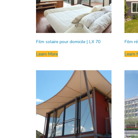
Film solaire pour domicile | LX 70
Film ré
Learn More
Learn 