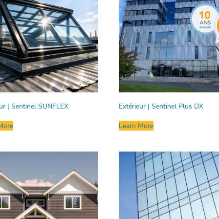
eur | Sentinel SUNFLEX
Extérieur | Sentinel Plus DX
More
Learn More