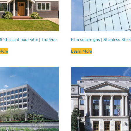
fléchissant pour vitre | TrueVue
Film solaire gris | Stainless Steel
More
Learn More