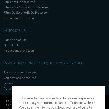
Films à faible émissivité
Films Pour Application Extérieure
Films De Sécurité Et De Protection
Instructions d’entretien
AUTOMOBILE
Ligne de produits
Que dit la loi ?
Instructions d’entretien
DOCUMENTATION TECHNIQUE ET COMMERCIALE
Ressources pour la vente
Certifications de sécurité
Glossaire
Portail applicateurs
This website uses cookies to enhance user experience
Politique de protection de la vie privée
Politique de cookies
and to analyze performance and traffic on our website.
Conditions Générales de Vente et de Garantie
Salle de Presse
We also share information about your use of our site