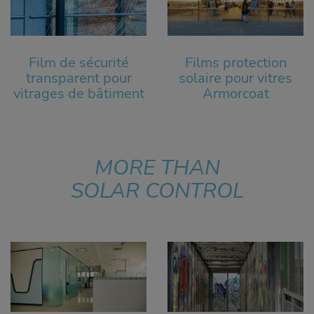
Film de sécurité
Films protection
transparent pour
solaire pour vitres
vitrages de bâtiment
Armorcoat
MORE THAN
SOLAR CONTROL