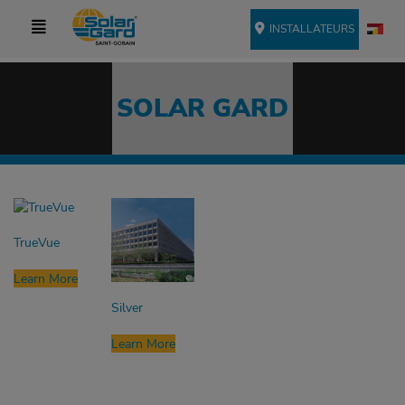
INSTALLATEURS
SOLAR GARD
TrueVue
Learn More
Silver
Learn More