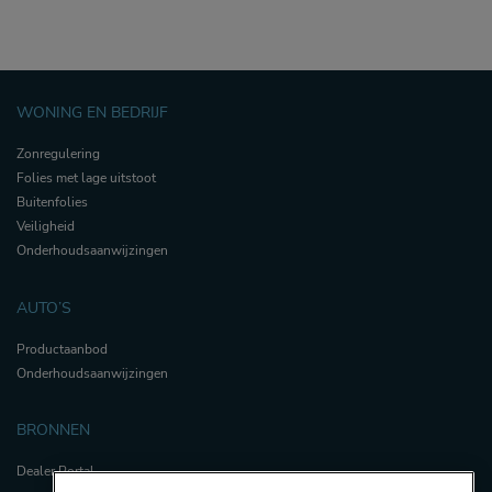
WONING EN BEDRIJF
Zonregulering
Folies met lage uitstoot
Buitenfolies
Veiligheid
Onderhoudsaanwijzingen
AUTO’S
Productaanbod
Onderhoudsaanwijzingen
BRONNEN
Dealer Portal