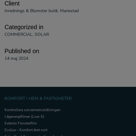
Client
Inrednings & Blomster butik, Mariestad
Categorized in
COMMERCIAL, SOLAR
Published on
14 maj 2024
KOMFORT I HEM & FASTIGHETER
Kontrollera solvärmeinstrålningen
Lågenergifilmer (Low-E)
Exteriör Fönsterfilm
Ecolux – Komfort året runt