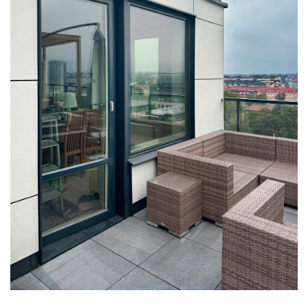
SENTINEL PLUS QXN 75 -
PERFEKT INOMHUSKLIMAT MED
MAXIMALT LJUSINSLÄPP