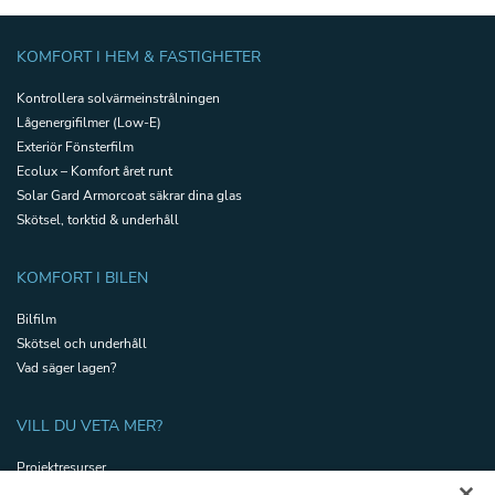
KOMFORT I HEM & FASTIGHETER
Kontrollera solvärmeinstrålningen
Lågenergifilmer (Low-E)
Exteriör Fönsterfilm
Ecolux – Komfort året runt
Solar Gard Armorcoat säkrar dina glas
Skötsel, torktid & underhåll
KOMFORT I BILEN
Bilfilm
Skötsel och underhåll
Vad säger lagen?
VILL DU VETA MER?
Projektresurser
Certifikat Säkerhetsfilm