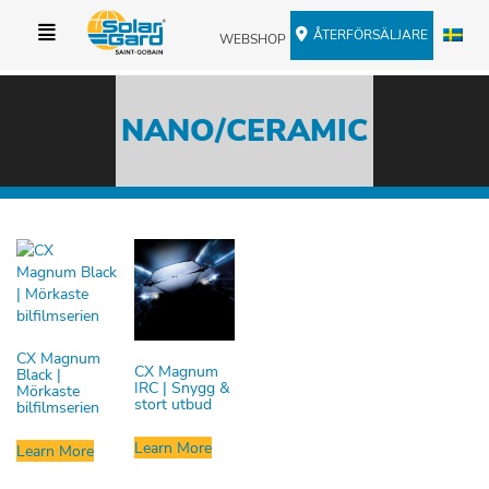
ÅTERFÖRSÄLJARE
WEBSHOP
NANO/CERAMIC
CX Magnum
CX Magnum
Black |
IRC | Snygg &
Mörkaste
stort utbud
bilfilmserien
Learn More
Learn More